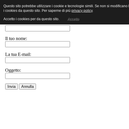
Questo sito potrebbe utilizzare i cookie e tecnologie simili. Se non si modificano
i cookies da questo sito. Per saperne di più
privacy policy
.
Invia ad un amico.
Accetto i cookies per da questo sito.
Accetto
E-Mail a:
Il tuo nome:
La tua E-mail:
Oggetto:
Invia
Annulla