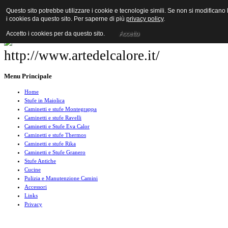
Questo sito potrebbe utilizzare i cookie e tecnologie simili. Se non si modificano
i cookies da questo sito. Per saperne di più
privacy policy
.
Accetto i cookies per da questo sito.
Accetto
Menu Principale
Home
Stufe in Maiolica
Caminetti e stufe Montegrappa
Caminetti e stufe Ravelli
Caminetti e Stufe Eva Calor
Caminetti e stufe Thermos
Caminetti e stufe Rika
Caminetti e Stufe Granero
Stufe Antiche
Cucine
Pulizia e Manutenzione Camini
Accessori
Links
Privacy